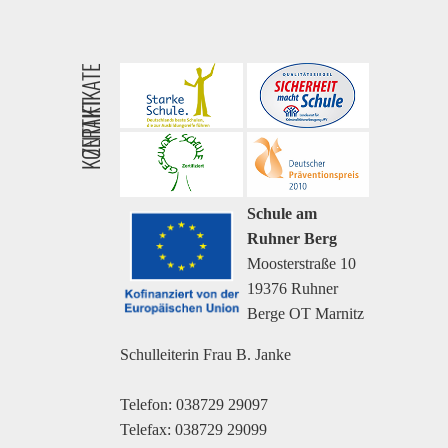
ZERTIFIKATE
KONTAKT
Schule am
Ruhner Berg
Moosterstraße 10
19376 Ruhner
Berge OT Marnitz
Schulleiterin Frau B. Janke
Telefon: 038729 29097
Telefax: 038729 29099