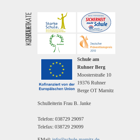
ZERTIFIKATE
KONTAKT
Schule am
Ruhner Berg
Moosterstraße 10
19376 Ruhner
Berge OT Marnitz
Schulleiterin Frau B. Janke
Telefon: 038729 29097
Telefax: 038729 29099
EMail:
info@schule-marnitz.de