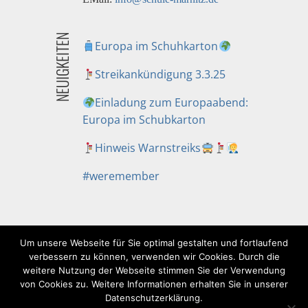
NEUIGKEITEN
Europa im Schuhkarton
Streikankündigung 3.3.25
Einladung zum Europaabend:
Europa im Schubkarton
Hinweis Warnstreiks
#weremember
Um unsere Webseite für Sie optimal gestalten und fortlaufend
verbessern zu können, verwenden wir Cookies. Durch die
weitere Nutzung der Webseite stimmen Sie der Verwendung
von Cookies zu. Weitere Informationen erhalten Sie in unserer
IMPRESSUM
DATENSCHUTZERKLÄRUNG
Datenschutzerklärung.