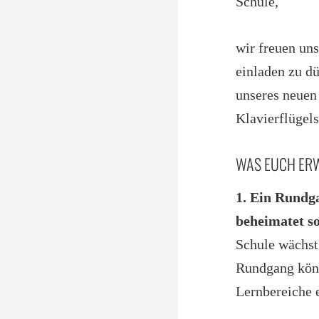
Schule,
wir freuen un
einladen zu dü
unseres neuen
Klavierflügels
WAS EUCH ERW
1. Ein Rundg
beheimatet s
Schule wächst
Rundgang könn
Lernbereiche 