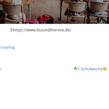
©https://www.lisaundtherese.de/
chulalltag
!
1.Schulwoche