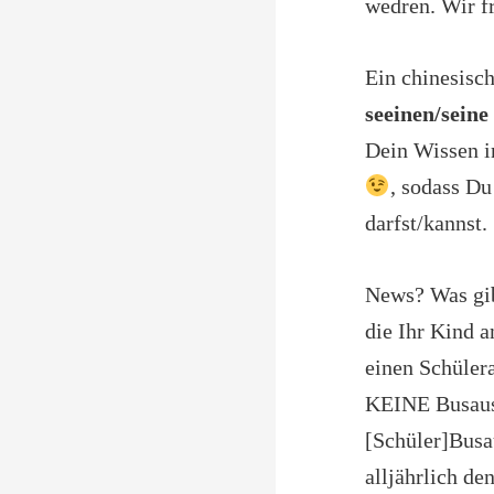
wedren. Wir f
Ein chinesisc
seeinen/seine
Dein Wissen in
, sodass Du
darfst/kannst.
News? Was gib
die Ihr Kind a
einen Schülera
KEINE Busaus
[Schüler]Busa
alljährlich de