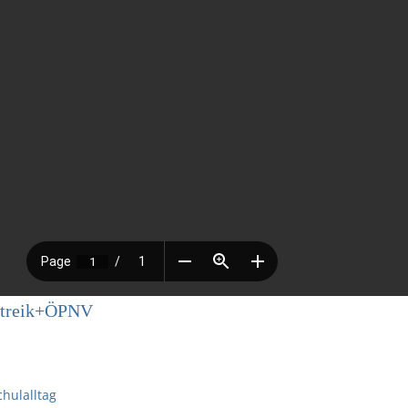
streik+ÖPNV
chulalltag