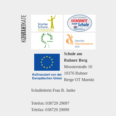
ZERTIFIKATE
KONTAKT
Schule am
Ruhner Berg
Moosterstraße 10
19376 Ruhner
Berge OT Marnitz
Schulleiterin Frau B. Janke
Telefon: 038729 29097
Telefax: 038729 29099